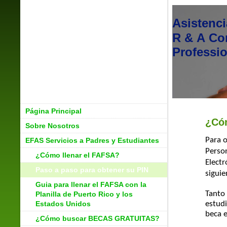
Asistenc
R & A Co
Professi
Página Principal
¿Có
Sobre Nosotros
Para 
EFAS Servicios a Padres y Estudiantes
Person
¿Cómo llenar el FAFSA?
Electr
Paso a paso para obtener su PIN
siguie
Guia para llenar el FAFSA con la
Tanto
Planilla de Puerto Rico y los
Estados Unidos
estud
beca 
¿Cómo buscar BECAS GRATUITAS?